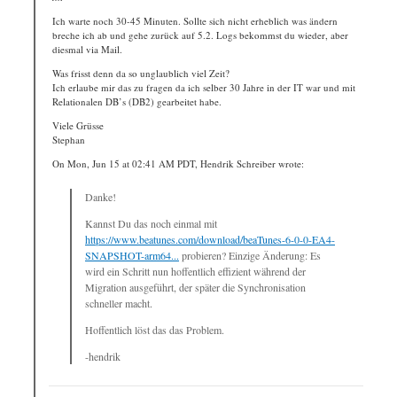
Ich warte noch 30-45 Minuten. Sollte sich nicht erheblich was ändern
breche ich ab und gehe zurück auf 5.2. Logs bekommst du wieder, aber
diesmal via Mail.
Was frisst denn da so unglaublich viel Zeit?
Ich erlaube mir das zu fragen da ich selber 30 Jahre in der IT war und mit
Relationalen DB’s (DB2) gearbeitet habe.
Viele Grüsse
Stephan
On Mon, Jun 15 at 02:41 AM PDT, Hendrik Schreiber wrote:
Danke!
Kannst Du das noch einmal mit
https://www.beatunes.com/download/beaTunes-6-0-0-EA4-
SNAPSHOT-arm64...
probieren? Einzige Änderung: Es
wird ein Schritt nun hoffentlich effizient während der
Migration ausgeführt, der später die Synchronisation
schneller macht.
Hoffentlich löst das das Problem.
-hendrik