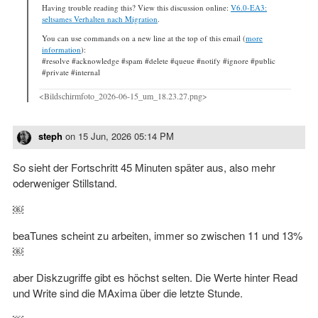
Having trouble reading this? View this discussion online:
V6.0-EA3:
seltsames Verhalten nach Migration
.
You can use commands on a new line at the top of this email (
more
information
):
#resolve #acknowledge #spam #delete #queue #notify #ignore #public
#private #internal
<Bildschirmfoto_2026-06-15_um_18.23.27.png>
steph
on
15 Jun, 2026 05:14 PM
So sieht der Fortschritt 45 Minuten später aus, also mehr
oderweniger Stillstand.
￼
beaTunes scheint zu arbeiten, immer so zwischen 11 und 13%
￼
aber Diskzugriffe gibt es höchst selten. Die Werte hinter Read
und Write sind die MAxima über die letzte Stunde.