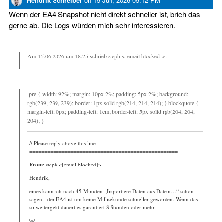
Hendrik Schreiber
on
15 Jun, 2026 05:12 PM
Wenn der EA4 Snapshot nicht direkt schneller ist, brich das
gerne ab. Die Logs würden mich sehr interessieren.
Am 15.06.2026 um 18:25 schrieb steph <[email blocked]>:
pre { width: 92%; margin: 10px 2%; padding: 5px 2%; background:
rgb(239, 239, 239); border: 1px solid rgb(214, 214, 214); } blockquote {
margin-left: 0px; padding-left: 1em; border-left: 5px solid rgb(204, 204,
204); }
// Please reply above this line
==================================================
From
: steph <[email blocked]>
Hendrik,
eines kann ich nach 45 Minuten „Importiere Daten aus Datein…“ schon
sagen - der EA4 ist um keine Millisekunde schneller geworden. Wenn das
so weitergeht dauert es garantiert 8 Stunden oder mehr.
￼