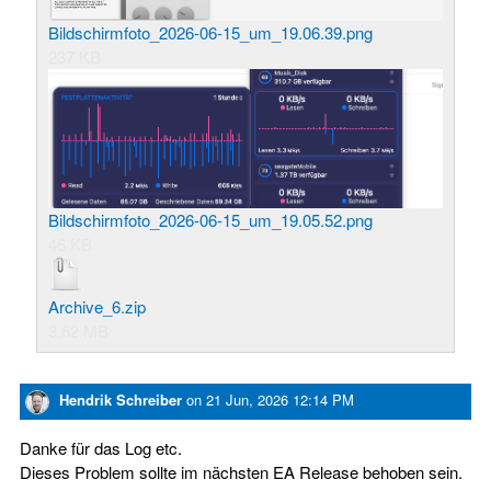
Bildschirmfoto_2026-06-15_um_19.06.39.png
237 KB
Bildschirmfoto_2026-06-15_um_19.05.52.png
46 KB
Archive_6.zip
3.62 MB
Hendrik Schreiber
on
21 Jun, 2026 12:14 PM
Danke für das Log etc.
Dieses Problem sollte im nächsten EA Release behoben sein.