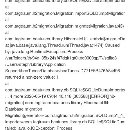
com.tagtraum.beatunes.library.db.SQLite$SQLiteDumpImporter.
at
com.tagtraum.h2migration.Migration.importSQLDump(Migration.ja
at
com.tagtraum.h2migration.Migration.migrate(Migration.java:43)
at
com.tagtraum.beatunes.library.HibernateUtil.lambda$migrateData
at java.base/java.lang.Thread.run(Thread.java:1474) Caused
by: java.lang.RuntimeException: Process
/var/folders/th/94n_35fx24sf47dqk1qt0knc0000gp/T//sqlite3
/Users/steph/Library/Application
Support/beaTunes/Database/beaTunes-D771F5B476A84498
returned a non-zero value: 1
at
com.tagtraum.beatunes.library.db.SQLite$SQLiteDumpImporter.
... 4 more 2026-05-19 09:44:40,118 [303588] [ERROR][h2-
migration] com.tagtraum.beatunes.library.HibernateUtil:
Database migration
Migration{generator=com.tagtraum.h2migration.SQLDump1_4_1
importer=com.tagtraum.beatunes.library.db.SQLite$SQLiteDum
failed: java.io.IOException: Process