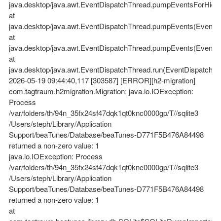
java.desktop/java.awt.EventDispatchThread.pumpEventsForHiera
at
java.desktop/java.awt.EventDispatchThread.pumpEvents(EventDi
at
java.desktop/java.awt.EventDispatchThread.pumpEvents(EventDi
at
java.desktop/java.awt.EventDispatchThread.run(EventDispatchTh
2026-05-19 09:44:40,117 [303587] [ERROR][h2-migration]
com.tagtraum.h2migration.Migration: java.io.IOException:
Process
/var/folders/th/94n_35fx24sf47dqk1qt0knc0000gp/T//sqlite3
/Users/steph/Library/Application
Support/beaTunes/Database/beaTunes-D771F5B476A84498
returned a non-zero value: 1
java.io.IOException: Process
/var/folders/th/94n_35fx24sf47dqk1qt0knc0000gp/T//sqlite3
/Users/steph/Library/Application
Support/beaTunes/Database/beaTunes-D771F5B476A84498
returned a non-zero value: 1
at