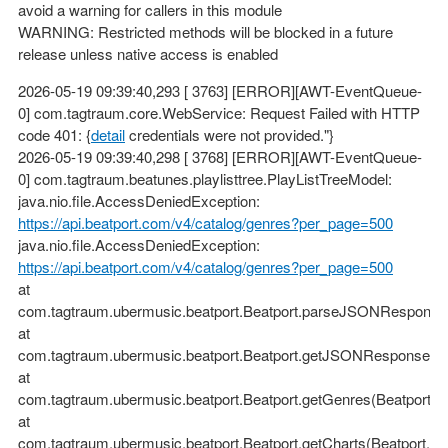
avoid a warning for callers in this module
WARNING: Restricted methods will be blocked in a future
release unless native access is enabled
2026-05-19 09:39:40,293 [ 3763] [ERROR][AWT-EventQueue-
0] com.tagtraum.core.WebService: Request Failed with HTTP
code 401: {
detail
credentials were not provided."}
2026-05-19 09:39:40,298 [ 3768] [ERROR][AWT-EventQueue-
0] com.tagtraum.beatunes.playlisttree.PlayListTreeModel:
java.nio.file.AccessDeniedException:
https://api.beatport.com/v4/catalog/genres?per_page=500
java.nio.file.AccessDeniedException:
https://api.beatport.com/v4/catalog/genres?per_page=500
at
com.tagtraum.ubermusic.beatport.Beatport.parseJSONResponse(
at
com.tagtraum.ubermusic.beatport.Beatport.getJSONResponse(Bea
at
com.tagtraum.ubermusic.beatport.Beatport.getGenres(Beatport.ja
at
com.tagtraum.ubermusic.beatport.Beatport.getCharts(Beatport.ja