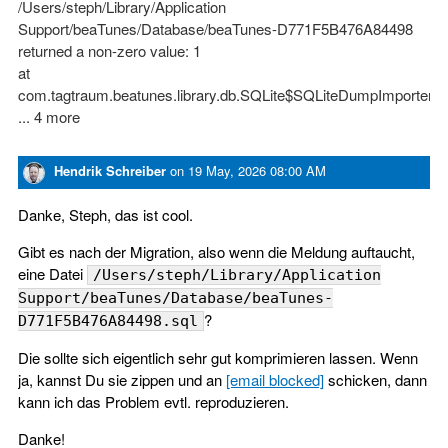
/Users/steph/Library/Application
Support/beaTunes/Database/beaTunes-D771F5B476A84498
returned a non-zero value: 1
at
com.tagtraum.beatunes.library.db.SQLite$SQLiteDumpImporter.
... 4 more
Hendrik Schreiber
on
19 May, 2026 08:00 AM
Danke, Steph, das ist cool.
Gibt es nach der Migration, also wenn die Meldung auftaucht,
eine Datei
/Users/steph/Library/Application
Support/beaTunes/Database/beaTunes-
?
D771F5B476A84498.sql
Die sollte sich eigentlich sehr gut komprimieren lassen. Wenn
ja, kannst Du sie zippen und an
[email blocked]
schicken, dann
kann ich das Problem evtl. reproduzieren.
Danke!