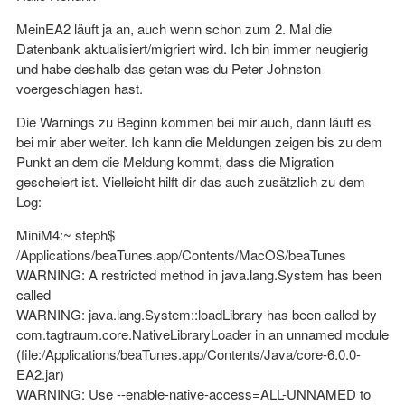
MeinEA2 läuft ja an, auch wenn schon zum 2. Mal die
Datenbank aktualisiert/migriert wird. Ich bin immer neugierig
und habe deshalb das getan was du Peter Johnston
voergeschlagen hast.
Die Warnings zu Beginn kommen bei mir auch, dann läuft es
bei mir aber weiter. Ich kann die Meldungen zeigen bis zu dem
Punkt an dem die Meldung kommt, dass die Migration
gescheiert ist. Vielleicht hilft dir das auch zusätzlich zu dem
Log:
MiniM4:~ steph$
/Applications/beaTunes.app/Contents/MacOS/beaTunes
WARNING: A restricted method in java.lang.System has been
called
WARNING: java.lang.System::loadLibrary has been called by
com.tagtraum.core.NativeLibraryLoader in an unnamed module
(file:/Applications/beaTunes.app/Contents/Java/core-6.0.0-
EA2.jar)
WARNING: Use --enable-native-access=ALL-UNNAMED to