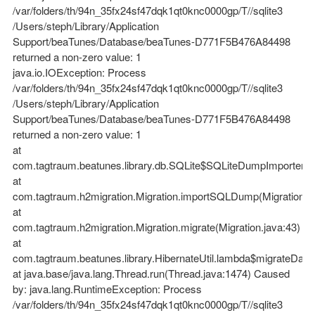
/var/folders/th/94n_35fx24sf47dqk1qt0knc0000gp/T//sqlite3
/Users/steph/Library/Application
Support/beaTunes/Database/beaTunes-D771F5B476A84498
returned a non-zero value: 1
java.io.IOException: Process
/var/folders/th/94n_35fx24sf47dqk1qt0knc0000gp/T//sqlite3
/Users/steph/Library/Application
Support/beaTunes/Database/beaTunes-D771F5B476A84498
returned a non-zero value: 1
at
com.tagtraum.beatunes.library.db.SQLite$SQLiteDumpImporter.
at
com.tagtraum.h2migration.Migration.importSQLDump(Migration.ja
at
com.tagtraum.h2migration.Migration.migrate(Migration.java:43)
at
com.tagtraum.beatunes.library.HibernateUtil.lambda$migrateData
at java.base/java.lang.Thread.run(Thread.java:1474) Caused
by: java.lang.RuntimeException: Process
/var/folders/th/94n_35fx24sf47dqk1qt0knc0000gp/T//sqlite3