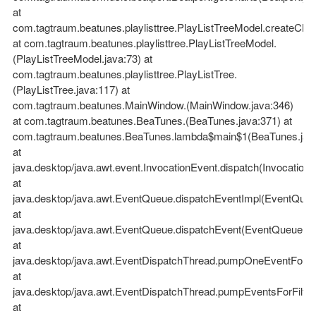
at
com.tagtraum.beatunes.playlisttree.PlayListTreeModel.createCha
at com.tagtraum.beatunes.playlisttree.PlayListTreeModel.
(PlayListTreeModel.java:73) at
com.tagtraum.beatunes.playlisttree.PlayListTree.
(PlayListTree.java:117) at
com.tagtraum.beatunes.MainWindow.(MainWindow.java:346)
at com.tagtraum.beatunes.BeaTunes.(BeaTunes.java:371) at
com.tagtraum.beatunes.BeaTunes.lambda$main$1(BeaTunes.jav
at
java.desktop/java.awt.event.InvocationEvent.dispatch(InvocationE
at
java.desktop/java.awt.EventQueue.dispatchEventImpl(EventQueu
at
java.desktop/java.awt.EventQueue.dispatchEvent(EventQueue.ja
at
java.desktop/java.awt.EventDispatchThread.pumpOneEventForFil
at
java.desktop/java.awt.EventDispatchThread.pumpEventsForFilter
at