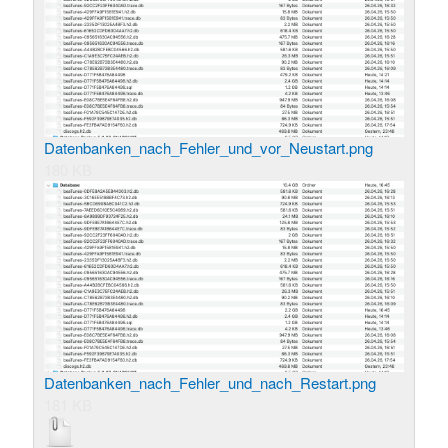
Datenbanken_nach_Fehler_und_vor_Neustart.png
180 KB
Datenbanken_nach_Fehler_und_nach_Restart.png
181 KB